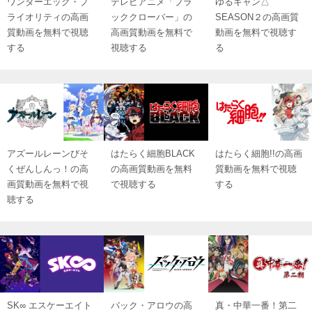
ワンダーエッグ・プ
テレビアニメ「ブラ
ゆるキャン△
ライオリティの高画
ッククローバー」の
SEASON２の高画質
質動画を無料で視聴
高画質動画を無料で
動画を無料で視聴す
する
視聴する
る
アズールレーンびそ
はたらく細胞BLACK
はたらく細胞!!の高画
くぜんしんっ！の高
の高画質動画を無料
質動画を無料で視聴
画質動画を無料で視
で視聴する
する
聴する
SK∞ エスケーエイト
バック・アロウの高
真・中華一番！第二