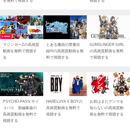
を無料で視聴する
視聴する
マジンガーZの高画質
とある魔術の禁書目
GUNSLINGER GIRL
動画を無料で視聴す
録IIIの高画質動画を無
の高画質動画を無料
る
料で視聴する
で視聴する
PSYCHO-PASS サイ
HARELUYA II BOYの
お前はまだグンマを
コパス 新編集版の
高画質動画を無料で
知らないの高画質動
高画質動画を無料で
視聴する
画を無料で視聴する
視聴する