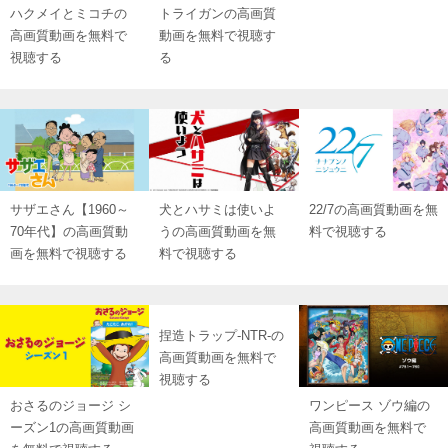
ハクメイとミコチの
トライガンの高画質
高画質動画を無料で
動画を無料で視聴す
視聴する
る
サザエさん【1960～
犬とハサミは使いよ
22/7の高画質動画を無
70年代】の高画質動
うの高画質動画を無
料で視聴する
画を無料で視聴する
料で視聴する
捏造トラップ-NTR-の
高画質動画を無料で
視聴する
おさるのジョージ シ
ワンピース ゾウ編の
ーズン1の高画質動画
高画質動画を無料で