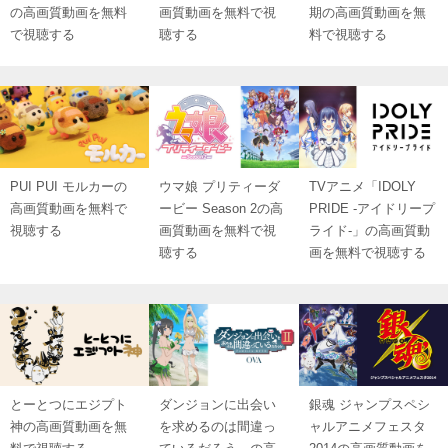
の高画質動画を無料
画質動画を無料で視
期の高画質動画を無
で視聴する
聴する
料で視聴する
PUI PUI モルカーの
ウマ娘 プリティーダ
TVアニメ「IDOLY
高画質動画を無料で
ービー Season 2の高
PRIDE -アイドリープ
視聴する
画質動画を無料で視
ライド-」の高画質動
聴する
画を無料で視聴する
とーとつにエジプト
ダンジョンに出会い
銀魂 ジャンプスペシ
神の高画質動画を無
を求めるのは間違っ
ャルアニメフェスタ