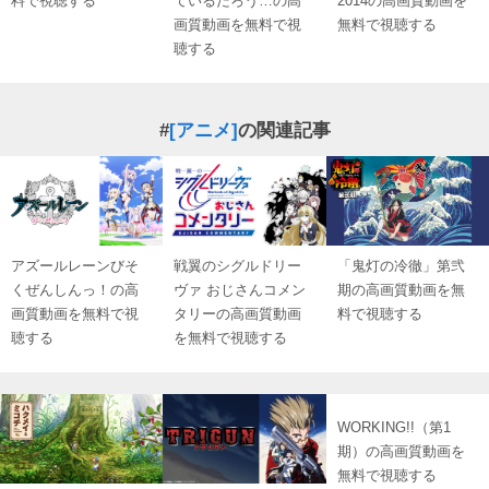
料で視聴する
ているだろう…の高
2014の高画質動画を
画質動画を無料で視
無料で視聴する
聴する
#
[アニメ]
の関連記事
アズールレーンびそ
戦翼のシグルドリー
「鬼灯の冷徹」第弐
くぜんしんっ！の高
ヴァ おじさんコメン
期の高画質動画を無
画質動画を無料で視
タリーの高画質動画
料で視聴する
聴する
を無料で視聴する
WORKING!!（第1
期）の高画質動画を
無料で視聴する