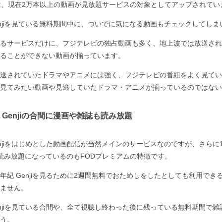
は、現在2万本以上の動画が見放題サービスの対象としてアップされてい
enjiを見ている無料期間中に、ついでに気になる動画もチェックしてし
るサービスだけに、フジテレビの独占動画も多く、地上波では放送され
ることができない動画が揃っています。
送されていたドラマやアニメには強く、フジテレビの番組をよく見てい
見てみたい動画や見逃していたドラマ・アニメが揃っているのではない
 Genjiの合間に漫画や雑誌も読み放題
enjiをはじめとした動画配信が当然メインのサービスなのですが、さらに
画が読み放題になっているのもFODプレミアムの特徴です。
年紀 Genjiを見るために2週間無料でおためしをしたとしても利用でき
ません。
enjiを見ている合間や、全て視聴し終わった後に残っている無料期間で
う。