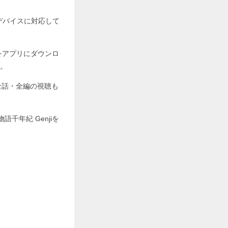
ゆるデバイスに対応して
iをアプリにダウンロ
。
全話・全編の視聴も
千年紀 Genjiを